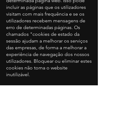
determinada página web. Isso pode
incluir as páginas que os utilizadores
visitam com mais frequência e se os
utilizadores recebem mensagens de
erro de determinadas páginas. Os
chamados "cookies de estado da
sessão ajudam a melhorar os serviços
das empresas, de forma a melhorar a
experiência de navegação dos nossos
utilizadores. Bloquear ou eliminar estes
cookies não torna o website
inutilizável.
· Cookies de Análise
Estes cookies ajudam os proprietários
de websites e de aplicações a
entender o envolvimento dos seus
visitantes com as suas páginas web.
Estes podem utilizar um conjunto de
cookies para recolher informações e
reportar estatísticas de utilização dos